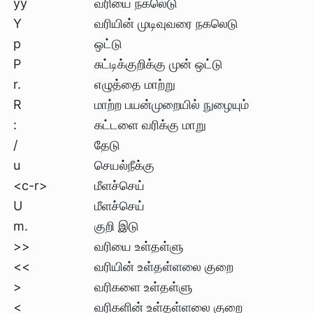
yy
வரியை நகலெடு
Y
வரியின் முடிவுவரை நகலெடு
p
ஒட்டு
P
சுட்டிக்குறிக்கு முன் ஒட்டு
r.
எழுத்தை மாற்று
R
மாற்ற பயன்முறையில் நுழையும்
:
கட்டளை வரிக்கு மாறு
/
தேடு
u
செயல்நீக்கு
<c-r>
மீளச்செய்
U
மீளச்செய்
m.
குறி இடு
>>
வரியை உள்தள்ளு
<<
வரியின் உள்தள்ளலை குறை
>
வரிகளை உள்தள்ளு
<
வரிகளின் உள்தள்ளலை குறை