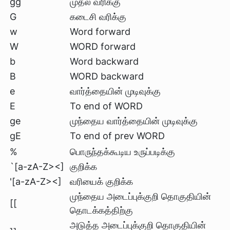
gg
முதல் வரிக்கு
G
கடைசி வரிக்கு
w
Word forward
W
WORD forward
b
Word backward
B
WORD backward
e
வார்த்தையின் முடிவுக்கு
E
To end of WORD
ge
முந்தைய வார்த்தையின் முடிவுக்கு
gE
To end of prev WORD
%
பொருந்தக்கூடிய உருப்படிக்கு
`[a-zA-Z><]
குறிக்க
'[a-zA-Z><]
வரியைக் குறிக்க
முந்தைய அடைப்புக்குறி தொகுதியின்
[[
தொடக்கத்திற்கு
அடுத்த அடைப்புக்குறி தொகுதியின்