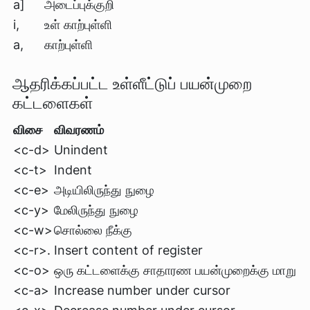
a]
அடைப்புக்குறி
i,
உள் காற்புள்ளி
a,
காற்புள்ளி
ஆதரிக்கப்பட்ட உள்ளீட்டுப் பயன்முறை
கட்டளைகள்
விசை
விவரணம்
<c-d>
Unindent
<c-t>
Indent
<c-e>
அடியிலிருந்து நுழை
<c-y>
மேலிருந்து நுழை
<c-w>
சொல்லை நீக்கு
<c-r>.
Insert content of register
<c-o>
ஒரு கட்டளைக்கு சாதாரண பயன்முறைக்கு மாறு
<c-a>
Increase number under cursor