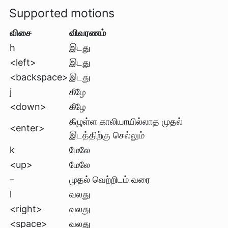
Supported motions
விசை
விவரணம்
h
இடது
<left>
இடது
<backspace>
இடது
j
கீழே
<down>
கீழே
கீழுள்ள காலியாயில்லாத முதல்
<enter>
இடத்திற்கு செல்லும்
k
மேலே
<up>
மேலே
–
முதல் வெற்றிடம் வரை
l
வலது
<right>
வலது
<space>
வலது