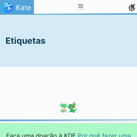
Ir para o conteúdo
Kate
Etiquetas
Faça uma doação à KDE
Por quê fazer uma