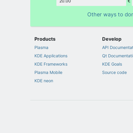
€
Amount
Other ways to do
Products
Develop
Plasma
API Documentat
KDE Applications
Qt Documentati
KDE Frameworks
KDE Goals
Plasma Mobile
Source code
KDE neon