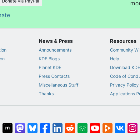
Donate via PayPal
mor
nate
News & Press
Resources
ion
Announcements
Community Wi
on
KDE Blogs
Help
Planet KDE
Download KDE
Press Contacts
Code of Cond
Miscellaneous Stuff
Privacy Policy
Thanks
Applications P