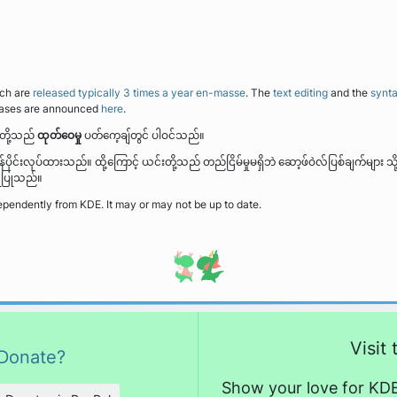
ich are
released typically 3 times a year en-masse
. The
text editing
and the
synta
eases are announced
here
.
းတို့သည်
ထုတ်ဝေမှု
ပတ်ကေ့ချ်တွင် ပါဝင်သည်။
ွန်ပိုင်းလုပ်ထားသည်။ ထို့ကြောင့် ယင်းတို့သည် တည်ငြိမ်မှုမရှိဘဲ ဆော့ဖ်ဝဲလ်ပြစ်ချက်များ
ုံပြုသည်။
endently from KDE. It may or may not be up to date.
Visit
Donate?
Show your love for KDE