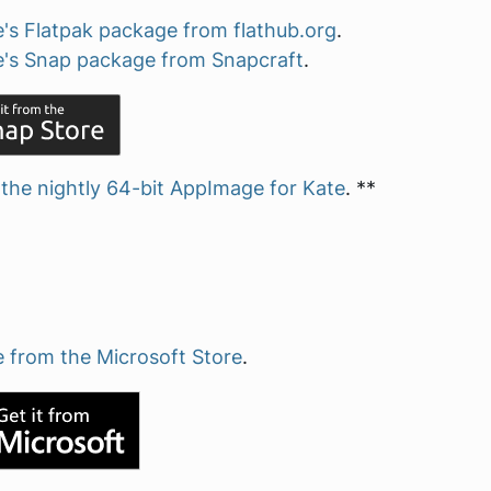
e's Flatpak package from flathub.org
.
e's Snap package from Snapcraft
.
d
the nightly 64-bit AppImage for Kate
. **
e from the Microsoft Store
.