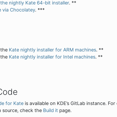
d
the nightly Kate 64-bit installer
. **
e via Chocolatey
. ***
 the
Kate nightly installer for ARM machines
. **
 the
Kate nightly installer for Intel machines
. **
Code
de for Kate
is available on KDE’s GitLab instance. For
m source, check the
Build it
page.