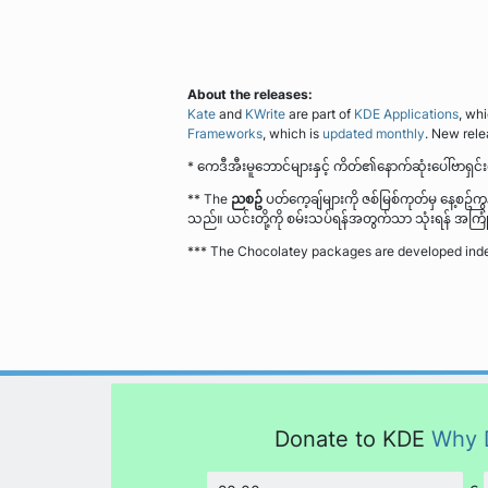
About the releases:
Kate
and
KWrite
are part of
KDE Applications
, wh
Frameworks
, which is
updated monthly
. New rel
* ကေဒီအီးမူဘောင်များနှင့် ကိတ်၏နောက်ဆုံးပေါ်ဗာရှင်
** The
ညစဥ်
ပတ်ကေ့ချ်များကို ဇစ်မြစ်ကုတ်မှ နေ့စဥ်က
သည်။ ယင်းတို့ကို စမ်းသပ်ရန်အတွက်သာ သုံးရန် အကြ
*** The Chocolatey packages are developed indep
Donate to KDE
Why 