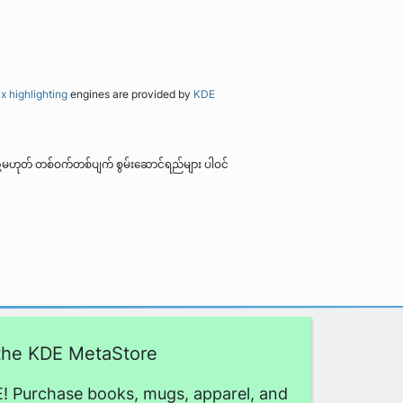
x highlighting
engines are provided by
KDE
 သို့မဟုတ် တစ်ဝက်တစ်ပျက် စွမ်းဆောင်ရည်များ ပါဝင်
 the KDE MetaStore
! Purchase books, mugs, apparel, and