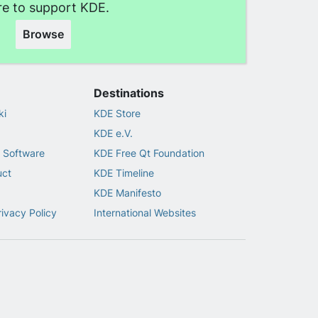
e to support KDE.
Browse
Destinations
ki
KDE Store
KDE e.V.
 Software
KDE Free Qt Foundation
uct
KDE Timeline
KDE Manifesto
rivacy Policy
International Websites