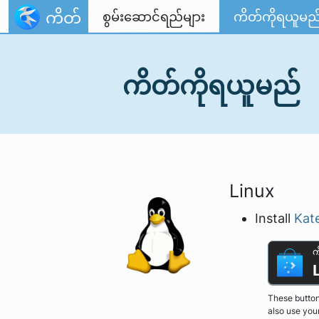
Skip to content
ကိတ်
စွမ်းဆောင်ရည်များ
ကိတ်ကိုရယူမည
ကိတ်ကိုရယူမည်
Linux
Install
Kat
က
These button
also use you