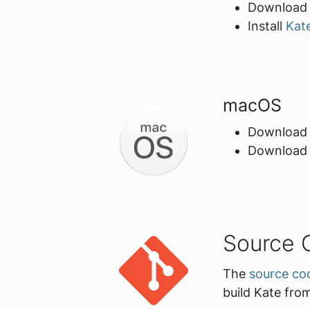
Downloa
Install
Kat
macOS
Download
Download
Source 
The
source co
build Kate fro