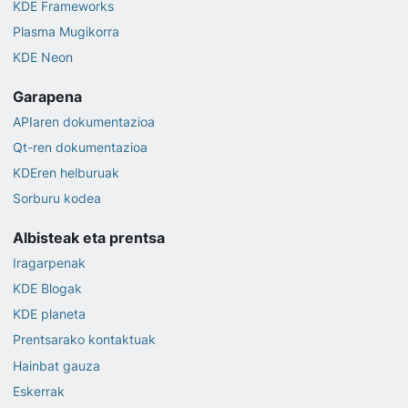
KDE Frameworks
Plasma Mugikorra
KDE Neon
Garapena
APIaren dokumentazioa
Qt-ren dokumentazioa
KDEren helburuak
Sorburu kodea
Albisteak eta prentsa
Iragarpenak
KDE Blogak
KDE planeta
Prentsarako kontaktuak
Hainbat gauza
Eskerrak