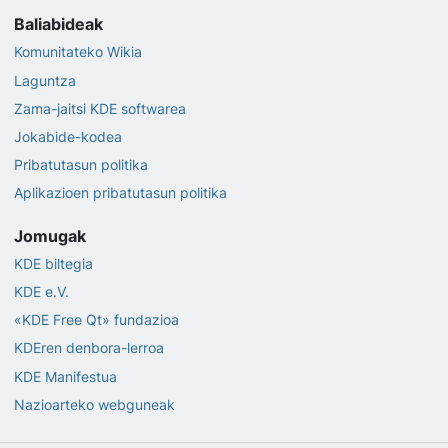
Baliabideak
Komunitateko Wikia
Laguntza
Zama-jaitsi KDE softwarea
Jokabide-kodea
Pribatutasun politika
Aplikazioen pribatutasun politika
Jomugak
KDE biltegia
KDE e.V.
«KDE Free Qt» fundazioa
KDEren denbora-lerroa
KDE Manifestua
Nazioarteko webguneak