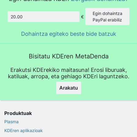
Egin dohaintza
€
Kopurua
PayPal erabiliz
Dohaintza egiteko beste bide batzuk
Bisitatu KDEren MetaDenda
Erakutsi KDErekiko maitasuna! Erosi liburuak,
katiluak, arropa, eta gehiago KDEri laguntzeko.
Arakatu
Produktuak
Plasma
KDEren aplikazioak