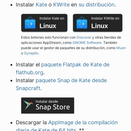
Instalar
Kate
o
KWrite
en
su distribución
.
Instalar Kate en
Instalar KWrite en
Linux
Linux
Estos botones solo funcionan con
Discover
y otras tiendas de
aplicaciones AppStream, como
GNOME Software
. También
puede usar el gestor de paquetes de su distribución, como
Muon
o
Synaptic
.
Instalar el
paquete Flatpak de Kate de
flathub.org
.
Instalar
paquete Snap de Kate desde
Snapcraft
.
Descargar la
AppImage de la compilación
diaria de Kate de 64 bits
. **