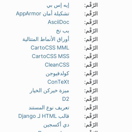
الرّقْم:
إيه إس بي
الرّقْم:
تشكيلة أمان AppArmor
الرّقْم:
AsciiDoc
الرّقْم:
بب تخ
الرّقْم:
أوراق الأنماط المتتالية
الرّقْم:
CartoCSS MML
الرّقْم:
CartoCSS MSS
الرّقْم:
CleanCSS
الرّقْم:
كولدفيوجن
الرّقْم:
ConTeXt
الرّقْم:
ميزة خيركن الخيار
الرّقْم:
D2
الرّقْم:
تعريف نوع المستند
الرّقْم:
قالب HTML لـ Django
الرّقْم:
دي أكسجين