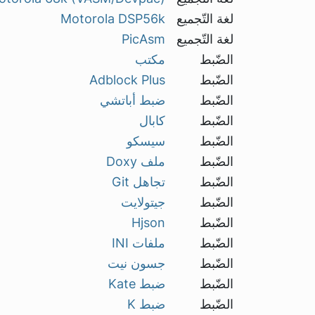
لغة التّجميع
Motorola DSP56k
لغة التّجميع
PicAsm
الضّبط
مكتب
الضّبط
Adblock Plus
الضّبط
ضبط أباتشي
الضّبط
كابال
الضّبط
سيسكو
الضّبط
ملف Doxy
الضّبط
تجاهل Git
الضّبط
جيتولايت
الضّبط
Hjson
الضّبط
ملفات INI
الضّبط
جسون نيت
الضّبط
ضبط Kate
الضّبط
ضبط K