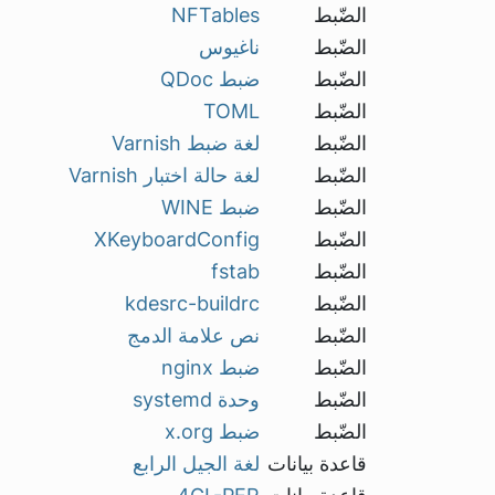
الضّبط
NFTables
الضّبط
ناغيوس
الضّبط
ضبط QDoc
الضّبط
TOML
الضّبط
لغة ضبط Varnish
الضّبط
لغة حالة اختبار Varnish
الضّبط
ضبط WINE
الضّبط
XKeyboardConfig
الضّبط
fstab
الضّبط
kdesrc-buildrc
الضّبط
نص علامة الدمج
الضّبط
ضبط nginx
الضّبط
وحدة systemd
الضّبط
ضبط x.org
قاعدة بيانات
لغة الجيل الرابع