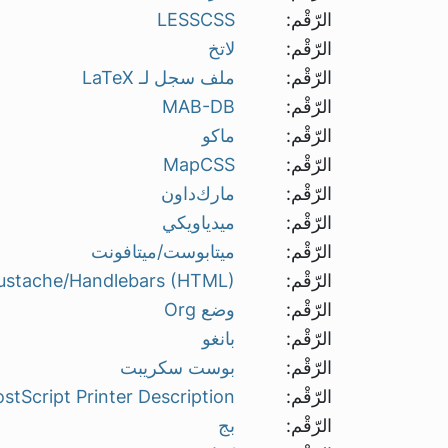
الرّقْم:
LESSCSS
الرّقْم:
لاتخ
الرّقْم:
ملف سجل لـ LaTeX
الرّقْم:
MAB-DB
الرّقْم:
ماكو
الرّقْم:
MapCSS
الرّقْم:
مارك‌داون
الرّقْم:
ميدياويكي
الرّقْم:
ميتابوست/ميتافونت
الرّقْم:
stache/Handlebars (HTML)
الرّقْم:
وضع Org
الرّقْم:
بانغو
الرّقْم:
بوست سكريبت
الرّقْم:
stScript Printer Description
الرّقْم:
بج