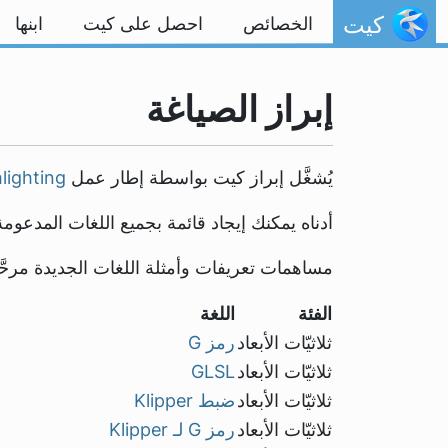
خط المحتوى
كيت
الخصائص
احصل على كيت
ابنها
إبراز الصياغة
يُشغَّل إبراز كيت بواسطة إطار عمل
lighting
أدناه يمكنك إيجاد قائمة بجميع اللغات المدعومة مع عروض أمث
مساهمات تعريفات وأمثلة اللغات الجديدة مرحَّ
الفئة
اللغة
ثلاثيّات الأبعاد
رمز G
ثلاثيّات الأبعاد
GLSL
ثلاثيّات الأبعاد
ضبط Klipper
ثلاثيّات الأبعاد
رمز G لـ Klipper